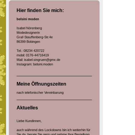
Hier finden Sie mich:
belsini moden
Isabel Nörenberg
Modedesignerin
Graf-Stauffenberg-Str.4e
86399 Bobingen
Tel.: 08234 420722
mobil: 0176-44716419
Mail: isabel.singruen@gmx.de
Instagram:
belsini.moden
Meine Öffnungszeiten
nach telefonischer Vereinbarung
Aktuelles
Liebe Kundinnen,
auch während des Lockdowns bin ich weiterhin für
Sie da, berate Sie gern und nehme Ihre Bestellung