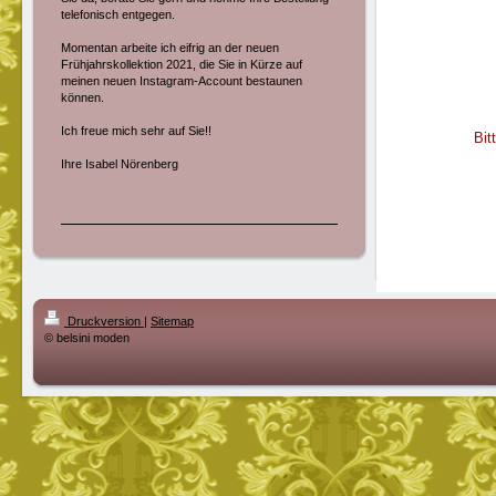
telefonisch entgegen.
Momentan arbeite ich eifrig an der neuen
Frühjahrskollektion 2021, die Sie in Kürze auf
meinen neuen Instagram-Account bestaunen
können.
Ich freue mich sehr auf Sie!!
Bit
Ihre Isabel Nörenberg
Druckversion
|
Sitemap
© belsini moden