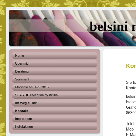
belsini
Home
Über mich
Kon
Beratung
Sortiment
Sie h
Modenschau F/S 2015
Konta
SEASIDE collection by belsini
belsi
Isabe
Ihr Weg zu mir
Graf-
Kontakt
8639
Impressum
Telef
Kollektionen
Mobil
E-Mai